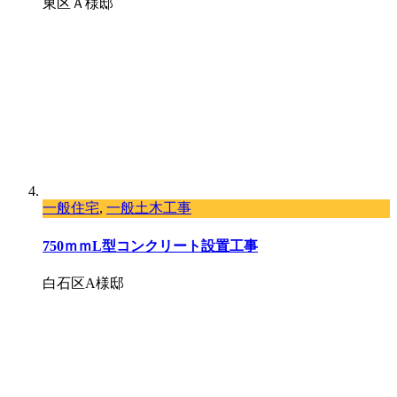
東区Ａ様邸
一般住宅
,
一般土木工事
750ｍｍL型コンクリート設置工事
白石区A様邸