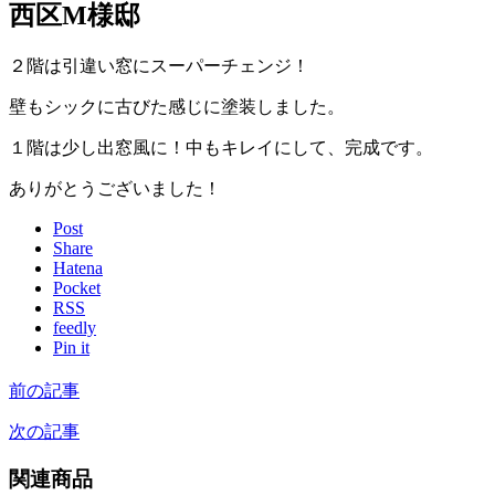
西区M様邸
２階は引違い窓にスーパーチェンジ！
壁もシックに古びた感じに塗装しました。
１階は少し出窓風に！中もキレイにして、完成です。
ありがとうございました！
Post
Share
Hatena
Pocket
RSS
feedly
Pin it
前の記事
次の記事
関連商品