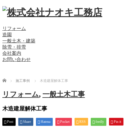
リフォーム
造園
一般土木・建築
除雪・排雪
会社案内
お問い合わせ
Home
施工事例
木造建屋解体工事
リフォーム
,
一般土木工事
木造建屋解体工事
Post
Share
Hatena
Pocket
RSS
feedly
Pin it