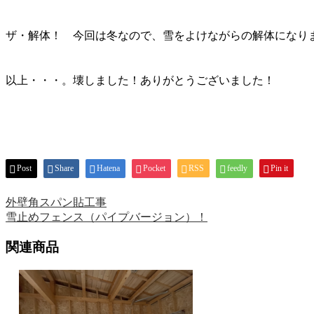
ザ・解体！ 今回は冬なので、雪をよけながらの解体になり
以上・・・。壊しました！ありがとうございました！
Post
Share
Hatena
Pocket
RSS
feedly
Pin it
外壁角スパン貼工事
雪止めフェンス（パイプバージョン）！
関連商品