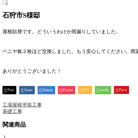
石狩市S様邸
屋根貼替です。どういうわけか雨漏りしていました。
ベニヤ板２枚ほど交換しました。もう安心してください。雨
ありがとうございました！
Post
Share
Hatena
Pocket
RSS
feedly
Pin it
工場屋根塗装工事
基礎工事
関連商品