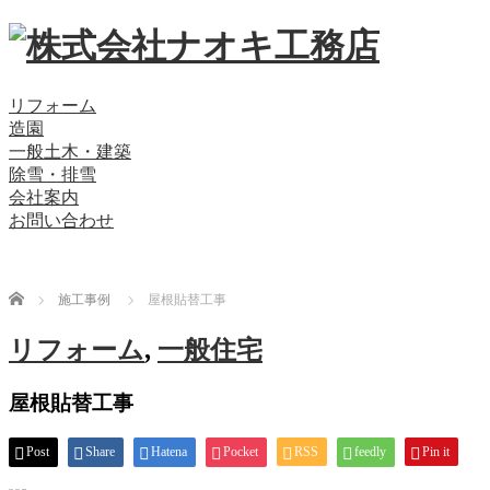
リフォーム
造園
一般土木・建築
除雪・排雪
会社案内
お問い合わせ
Home
施工事例
屋根貼替工事
リフォーム
,
一般住宅
屋根貼替工事
Post
Share
Hatena
Pocket
RSS
feedly
Pin it