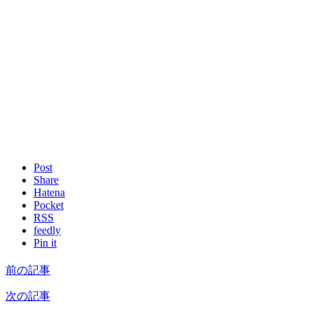
Post
Share
Hatena
Pocket
RSS
feedly
Pin it
前の記事
次の記事