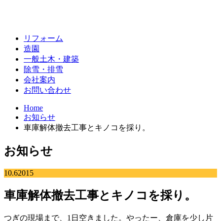
リフォーム
造園
一般土木・建築
除雪・排雪
会社案内
お問い合わせ
Home
お知らせ
車庫解体撤去工事とキノコを採り。
お知らせ
10.6
2015
車庫解体撤去工事とキノコを採り。
つぎの現場まで、1日空きました。やったー、倉庫を少し片